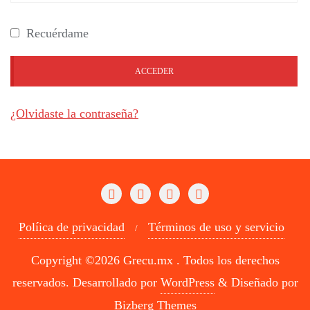
Recuérdame
ACCEDER
¿Olvidaste la contraseña?
Políica de privacidad
Términos de uso y servicio
Copyright ©2026 Grecu.mx . Todos los derechos
reservados.
Desarrollado por
WordPress
&
Diseñado por
Bizberg Themes