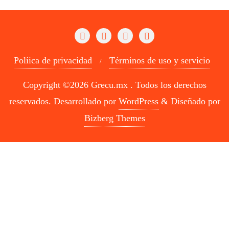
Políica de privacidad
Términos de uso y servicio
Copyright ©2026 Grecu.mx . Todos los derechos
reservados.
Desarrollado por
WordPress
&
Diseñado por
Bizberg Themes